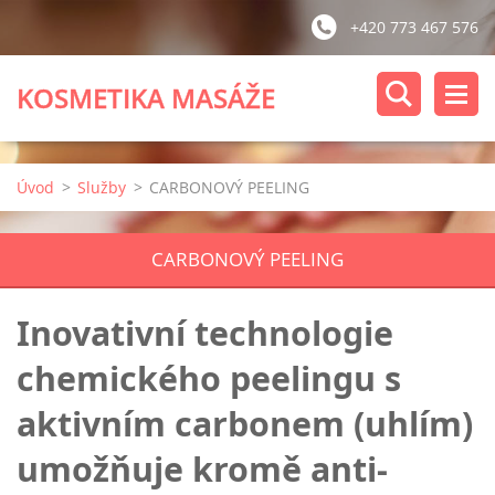
+420 773 467 576
KOSMETIKA MASÁŽE
Úvod
>
Služby
>
CARBONOVÝ PEELING
CARBONOVÝ PEELING
Inovativní technologie
chemického peelingu s
aktivním carbonem (uhlím)
umožňuje kromě anti-